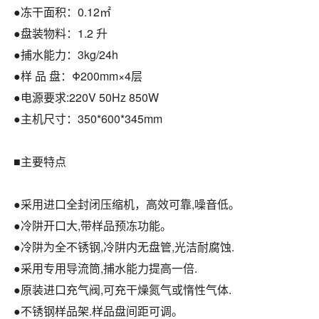
●冻干面积：0.12㎡
●盘装物料：1.2 升
●捕水能力：3kg/24h
●样 品 盘：Φ200mm×4层
●电源要求:220V 50Hz 850W
●主机尺寸：350*600*345mm
■主要特点
●采用进口全封闭压缩机，高效可靠,噪音低。
●冷阱开口大,带样品预冻功能。
●冷阱为全不锈钢,冷阱内无盘管,光洁耐腐蚀.
●采用专用导流筒,捕水能力提高一倍.
●原装进口充气阀,可充干燥氮气或惰性气体.
●不锈钢样品架.样品盘间距可调。