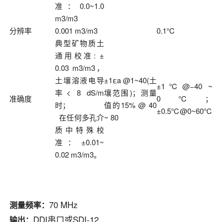
准：0.0~1.0
m3/m3
分辨率
0.001 m3/m3
0.1℃
典型矿物质土
通用校准: ±
0.03 m3/m3，
土壤溶液电导
±1εa @1~40(土
±1℃@−40 ~
率< 8 dS/m
壤范围)；测量
准确度
0℃；
时；
值的15% @ 40
±0.5℃@0~60℃
在任何多孔介
~ 80
质中特殊校
准：±0.01~
0.02 m3/m3。
70 MHz
测量频率：
DDI串口或SDI-12
输出：