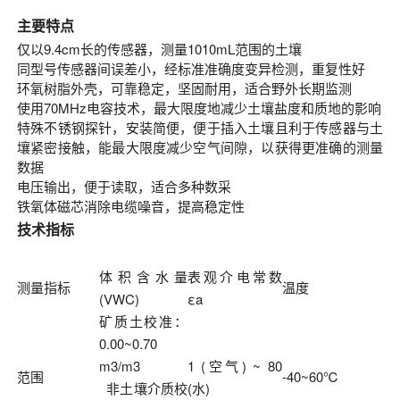
主要特点
仅以9.4cm长的传感器，测量1010mL范围的土壤
同型号传感器间误差小，经标准准确度变异检测，重复性好
环氧树脂外壳，可靠稳定，坚固耐用，适合野外长期监测
使用70MHz电容技术，最大限度地减少土壤盐度和质地的影响
特殊不锈钢探针，安装简便，便于插入土壤且利于传感器与土
壤紧密接触，能最大限度减少空气间隙，以获得更准确的测量
数据
电压输出，便于读取，适合多种数采
铁氧体磁芯消除电缆噪音，提高稳定性
技术指标
体积含水量
表观介电常数
测量指标
温度
(VWC)
εa
矿质土校准：
0.00~0.70
m3/m3
1 (空气) ~ 80
范围
-40~60℃
非土壤介质校
(水)