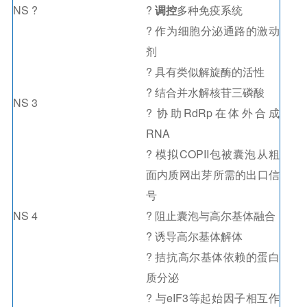
NS ?
?
调控
多种免疫系统
? 作为细胞分泌通路的激动
剂
? 具有类似解旋酶的活性
? 结合并水解核苷三磷酸
NS 3
? 协助RdRp在体外合成
RNA
? 模拟COPII包被囊泡从粗
面内质网出芽所需的出口信
号
NS 4
? 阻止囊泡与高尔基体融合
? 诱导高尔基体解体
? 拮抗高尔基体依赖的蛋白
质分泌
? 与eIF3等起始因子相互作