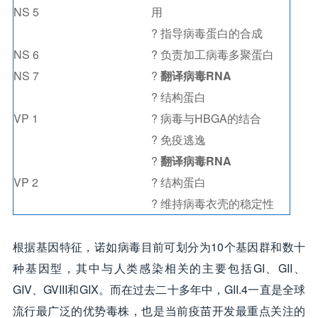
NS 5
用
? 指导病毒蛋白的合成
NS 6
? 负责加工病毒多聚蛋白
NS 7
?
翻译病毒RNA
? 结构蛋白
VP 1
? 病毒与HBGA的结合
? 免疫逃逸
?
翻译病毒RNA
VP 2
? 结构蛋白
? 维持病毒衣壳的稳定性
根据基因特征，诺如病毒目前可划分为10个基因群和数十
种基因型，其中与人类感染相关的主要包括GI、GII、
GIV、GVIII和GIX。而在过去二十多年中，GII.4一直是全球
流行最广泛的优势毒株，也是当前疫苗开发最重点关注的