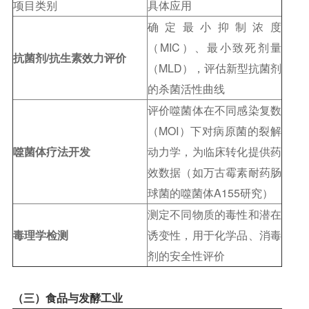
项目类别
具体应用
确定最小抑制浓度
（MIC）、最小致死剂量
抗菌剂/抗生素效力评价
（MLD），评估新型抗菌剂
的杀菌活性曲线
评价噬菌体在不同感染复数
（MOI）下对病原菌的裂解
噬菌体疗法开发
动力学，为临床转化提供药
效数据（如万古霉素耐药肠
球菌的噬菌体A155研究）
测定不同物质的毒性和潜在
毒理学检测
诱变性，用于化学品、消毒
剂的安全性评价
（三）食品与发酵工业