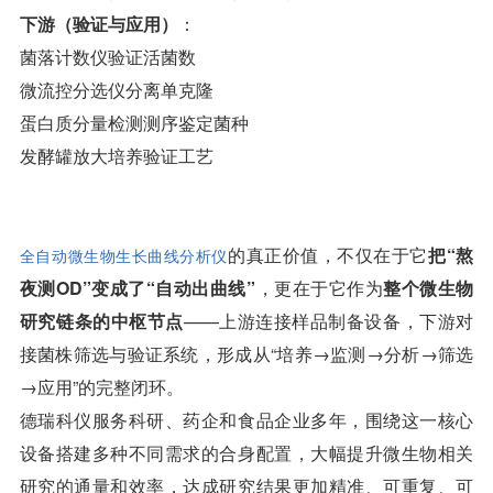
下游（验证与应用）
：
菌落计数仪验证活菌数
微流控分选仪分离单克隆
蛋白质分量检测测序鉴定菌种
发酵罐放大培养验证工艺
的真正价值，不仅在于它
把“熬
全自动微生物生长曲线分析仪
夜测OD”变成了“自动出曲线”
，更在于它作为
整个微生物
研究链条的中枢节点
——上游连接样品制备设备，下游对
接菌株筛选与验证系统，形成从“培养→监测→分析→筛选
→应用”的完整闭环。
德瑞科仪服务科研、药企和食品企业多年，围绕这一核心
设备搭建多种不同需求的合身配置，大幅提升微生物相关
研究的通量和效率，达成研究结果更加精准、可重复、可