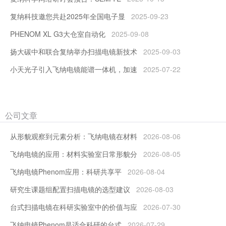
Technoorg Linda 离子研磨仪、DENSsolutions 原位透射
复纳科技邀您共赴2025年全国电子显
2025-09-23
样品杆、NEOSCAN 台式显微 CT 到中国，旨在提高分析
结果准确性，提升仪器使用效率，节省人力成本。
PHENOM XL G3大仓室自动化
2025-09-08
扬大碳中和联合复纳举办扫描电镜新技术
2025-09-03
还有其他产品！欢迎垂询
小天光子引入飞纳电镜能谱一体机，加速
2025-07-22
公司文章
从形貌观察到元素分析：飞纳电镜在材料
2026-08-06
飞纳电镜的应用：材料实验室日常形貌分
2026-08-05
飞纳电镜Phenom应用：科研共享平
2026-08-04
研究生课题组配置扫描电镜的选型建议
2026-08-03
台式扫描电镜在科研实验室中的价值与应
2026-07-30
飞纳电镜Phenom是适合科研的台式
2026-07-29