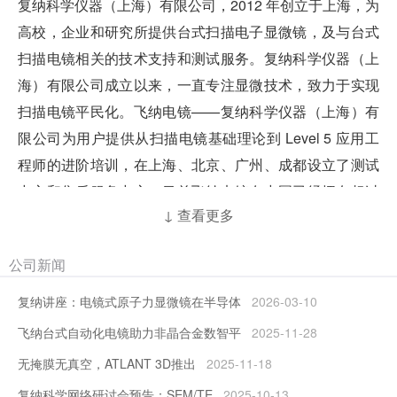
复纳科学仪器（上海）有限公司，2012 年创立于上海，为
高校，企业和研究所提供台式扫描电子显微镜，及与台式
扫描电镜相关的技术支持和测试服务。复纳科学仪器（上
海）有限公司成立以来，一直专注显微技术，致力于实现
扫描电镜平民化。飞纳电镜——复纳科学仪器（上海）有
限公司为用户提供从扫描电镜基础理论到 Level 5 应用工
程师的进阶培训，在上海、北京、广州、成都设立了测试
中心和售后服务中心，目前飞纳电镜在中国已经拥有超过
↓ 查看更多
2000 名用户。
公司新闻
2017 年起，复纳与荷兰 Sioux 集团（ASML 光刻机研发
供应商）合作开发基于分析仪器的数字化应用解决方案；
复纳讲座：电镜式原子力显微镜在半导体
2026-03-10
2018 年，复纳引入并组建以 VSParticle 纳米粒子发生
飞纳台式自动化电镜助力非晶合金数智平
2025-11-28
器、ForgeNano 原子层沉积系统（美国）为主要产品的纳
无掩膜无真空，ATLANT 3D推出
2025-11-18
米部门。复纳又陆续引进海外优质高科技设备：
复纳科学网络研讨会预告：SEM/TE
2025-10-13