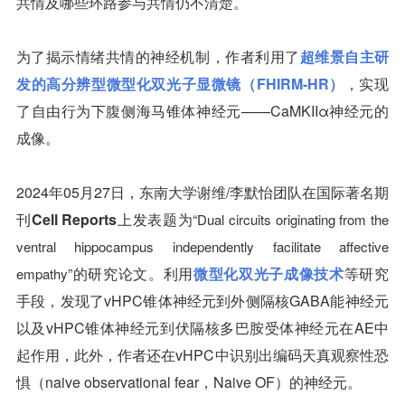
共情及哪些环路参与共情仍不清楚。
为了揭示情绪共情的神经机制，作者利用了
超维景自主研
发的高分辨型微型化双光子显微镜（FHIRM-HR）
，实现
了自由行为下腹侧海马锥体神经元——CaMKIIα神经元的
成像。
2024年05月27日，东南大学谢维/李默怡团队在国际著名期
刊
Cell Reports
上发表题为“
Dual circuits originating from the
ventral hippocampus independently facilitate affective
”的研究论文。利用
微型化双光子成像技术
等研究
empathy
手段，发现了vHPC
锥体神经元
到外侧隔核GABA能神经元
以及vHPC锥体神经元到
伏隔核
多巴胺受体神经元在AE中
起作用，此外，作者还在vHPC中识别出编码天真观察性恐
惧（naive observational fear，Naive OF）的神经元。